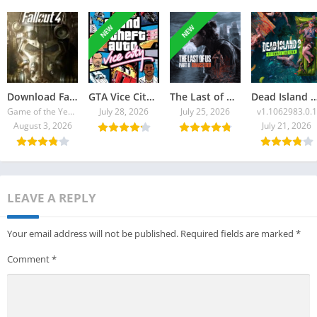
NEW
NEW
Download Fallout 4 Torrent
GTA Vice City 2026 Torrent
The Last of Us Part II Remastered Torrent Baixar
Dead Island 2: Ultimate E
Game of the Year Edition v1.10.980.0
July 28, 2026
July 25, 2026
v1.1062983.0.1
August 3, 2026
July 21, 2026
LEAVE A REPLY
Your email address will not be published.
Required fields are marked
*
Comment
*