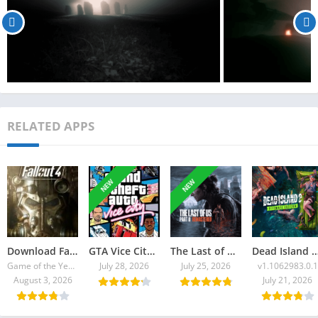
RELATED APPS
NEW
NEW
Download Fallout 4 Torrent
GTA Vice City 2026 Torrent
The Last of Us Part II Remastered Torrent Baixar
Dead Island 2: Ultimate E
Game of the Year Edition v1.10.980.0
July 28, 2026
July 25, 2026
v1.1062983.0.1
August 3, 2026
July 21, 2026