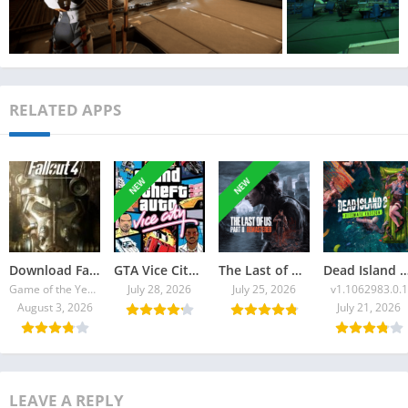
RELATED APPS
NEW
NEW
Download Fallout 4 Torrent
GTA Vice City 2026 Torrent
The Last of Us Part II Remastered Torrent Baixar
Dead Island 2: Ultimate E
Game of the Year Edition v1.10.980.0
July 28, 2026
July 25, 2026
v1.1062983.0.1
August 3, 2026
July 21, 2026
LEAVE A REPLY