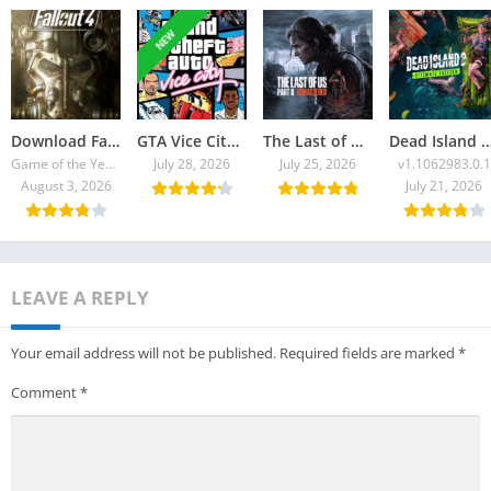
NEW
Download Fallout 4 Torrent
GTA Vice City 2026 Torrent
The Last of Us Part II Remastered Torrent Baixar
Dead Island 2: Ultimate E
Game of the Year Edition v1.10.980.0
July 28, 2026
July 25, 2026
v1.1062983.0.1
August 3, 2026
July 21, 2026
LEAVE A REPLY
Your email address will not be published.
Required fields are marked
*
Comment
*