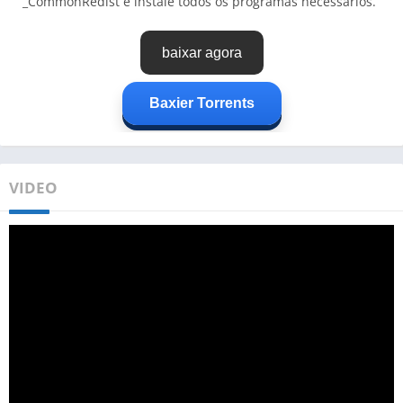
_CommonRedist e instale todos os programas necessários.
baixar agora
Baxier Torrents
VIDEO