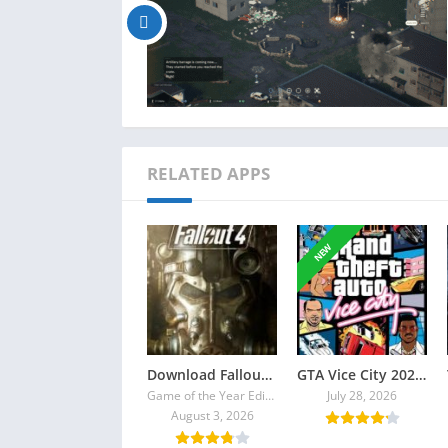
RELATED APPS
NEW
Download Fallout 4 Torrent
GTA Vice City 2026 Torrent
Game of the Year Edition v1.10.980.0
July 28, 2026
August 3, 2026