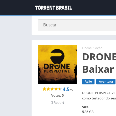
Home
/
Ação
DRONE 
Baixar
Ação
Aventura
4.5
/5
DRONE PERSPECTIVE To
Votes:
5
como testador do seu
Report
Size
5.36 GB