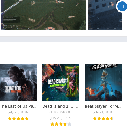
The Last of Us Part II Remastered Torrent Baixar
Dead Island 2: Ultimate Edition
Beat Slayer Torrent Baixar Grátis
July 25, 2026
v1.1062983.0.1
July 21, 2026
July 21, 2026