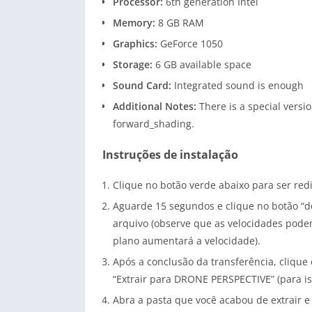
Processor:
6th generation Intel
Memory:
8 GB RAM
Graphics:
GeForce 1050
Storage:
6 GB available space
Sound Card:
Integrated sound is enough
Additional Notes:
There is a special versi
forward_shading.
Instruções de instalação
Clique no botão verde abaixo para ser re
Aguarde 15 segundos e clique no botão “d
arquivo (observe que as velocidades podem
plano aumentará a velocidade).
Após a conclusão da transferência, clique 
“Extrair para DRONE PERSPECTIVE” (para iss
Abra a pasta que você acabou de extrair e