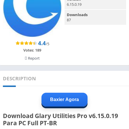
6.15.0.19
Downloads
87
4.4
/5
Votes:
189
Report
DESCRIPTION
Baxier Agora
Download Glary Utilities Pro v6.15.0.19
Para PC Full PT-BR