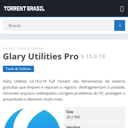
Home
/
Tools & Utilities
Glary Utilities Pro
6.15.0.19
Tools & Utilities
Glary Utilities v6.15.0.19 Full Torrent são ferramentas de sistema
gratuitas que limpam e reparam o registro, desfragmentam a unidade,
removem arquivos indesejados, corrigem problemas do PC, protegem a
privacidade e oferecem muito mais.
Size
28.2 MB
Version