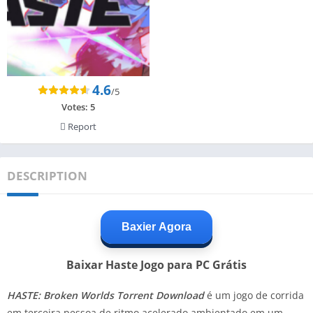
4.6
/5
Votes:
5
Report
DESCRIPTION
Baxier Agora
Baixar Haste Jogo para PC Grátis
HASTE: Broken Worlds Torrent Download
é um jogo de corrida
em terceira pessoa de ritmo acelerado ambientado em um