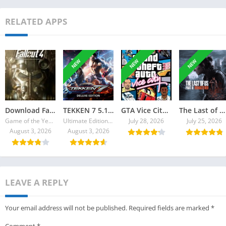
RELATED APPS
NEW
NEW
NEW
Download Fallout 4 Torrent
TEKKEN 7 5.10 Ultimate Edition Torrent + All DLCs
GTA Vice City 2026 Torrent
The Last of Us Part II Remastered Torrent Baixar
Game of the Year Edition v1.10.980.0
Ultimate Edition v4.22
July 28, 2026
July 25, 2026
August 3, 2026
August 3, 2026
LEAVE A REPLY
Your email address will not be published.
Required fields are marked
*