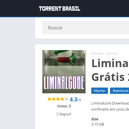
Home
/
Horror
Limina
Grátis
Horror
Aventura
4.3
/5
Liminalcore Download
Votes:
5
confinado em uma câm
Report
Size
3.15 GB