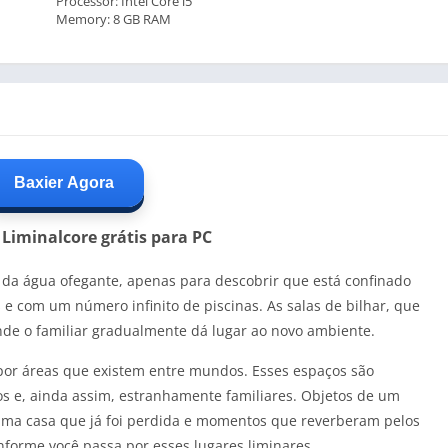
Processor: Intel Core i5
Memory: 8 GB RAM
Baxier Agora
Liminalcore grátis para PC
da água ofegante, apenas para descobrir que está confinado
 com um número infinito de piscinas. As salas de bilhar, que
onde o familiar gradualmente dá lugar ao novo ambiente.
á por áreas que existem entre mundos. Esses espaços são
s e, ainda assim, estranhamente familiares. Objetos de um
ma casa que já foi perdida e momentos que reverberam pelos
orme você passa por esses lugares liminares.