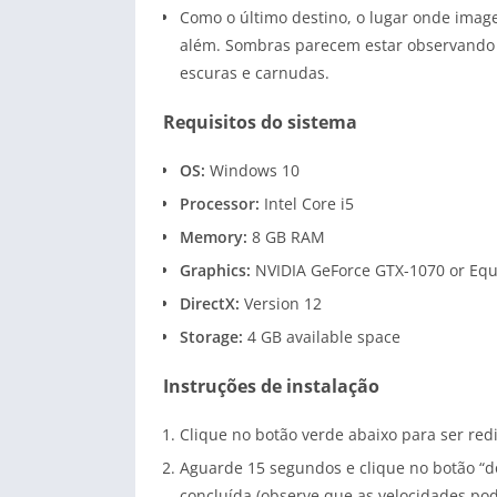
Como o último destino, o lugar onde imag
além. Sombras parecem estar observando 
escuras e carnudas.
Requisitos do sistema
OS:
Windows 10
Processor:
Intel Core i5
Memory:
8 GB RAM
Graphics:
NVIDIA GeForce GTX-1070 or Equ
DirectX:
Version 12
Storage:
4 GB available space
Instruções de instalação
Clique no botão verde abaixo para ser re
Aguarde 15 segundos e clique no botão “do
concluída (observe que as velocidades pod