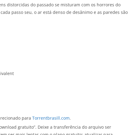
ens distorcidas do passado se misturam com os horrores do
cada passo seu, o ar está denso de desânimo e as paredes são
ivalent
direcionado para
Torrentbrasill.com
.
wnload gratuito”. Deixe a transferência do arquivo ser
em ser mais lentas com o plano gratuito; atualizar para