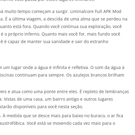
 há muito tempo começam a surgir. Liminalcore Full APK Mod
ica. É a última viagem, a descida de uma alma que se perdeu na
anto está fora. Quando você continua sua exploração, você
 é o próprio Inferno. Quanto mais você for, mais fundo você
cê é capaz de manter sua sanidade e sair do estranho
 um lugar onde a água é infinita e refletiva. O som da água à
 piscinas continuam para sempre. Os azulejos brancos brilham
íveis e atua como uma ponte entre eles. É repleto de lembranças
a. Vistas de uma casa, um bairro antigo e outros lugares
estarão disponíveis para você nesta seção.
 À medida que se desce mais para baixo no buraco, o ar fica
austrofóbica. Você está se movendo cada vez mais para o