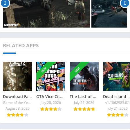
RELATED APPS
NEW
NEW
Download Fallout 4 Torrent
GTA Vice City 2026 Torrent
The Last of Us Part II Remastered Torrent Baixar
Dead Island 2: Ultimate E
Game of the Year Edition v1.10.980.0
July 28, 2026
July 25, 2026
v1.1062983.0.1
August 3, 2026
July 21, 2026