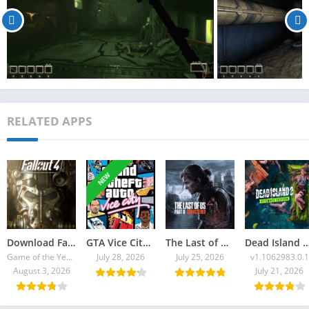
RELATED APPS
NEW
Download Fallout 4 Torrent
GTA Vice City 2026 Torrent
The Last of Us Part II Remastered Torrent Baixar
Dead Island 2: Ultimate E
Game of the Year Edition v1.10.980.0
July 28, 2026
July 25, 2026
v1.1062983.0.1
August 3, 2026
July 21, 2026