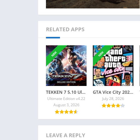
RELATED APPS
NEW
NEW
TEKKEN 7 5.10 Ultimate Edition Torrent + All DLCs
GTA Vice City 2026 Torrent
Ultimate Edition v4.22
July 28, 2026
August 3, 2026
LEAVE A REPLY