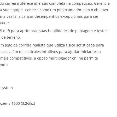
o carreira oferece imersão completa na competição. Gerencie
 da sua equipe. Comece como um piloto amador com o objetivo
ma vez lá, alcançar desempenhos excepcionais para ser
 MXGP.
,5 mi²) para aprimorar suas habilidades de pilotagem e testar
s de terreno.
go de corrida realista que utiliza física sofisticada para
as, além de controles intuitivos para ajudar iniciantes a
ais competitivos, a opção multijogador online permite
undo.
g system
yzen 5 1600 (3.2Ghz)