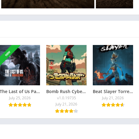
NEW
The Last of Us Part II Remastered Torrent Baixar
Bomb Rush Cyberfunk
Beat Slayer Torrent Baixar Grátis
July 25, 2026
v1.0.19735
July 21, 2026
July 21, 2026