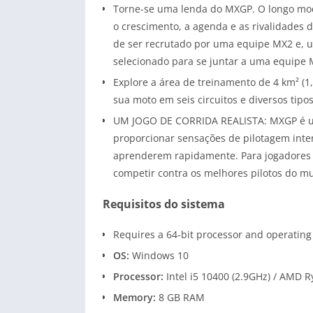
Torne-se uma lenda do MXGP. O longo mod
o crescimento, a agenda e as rivalidades
de ser recrutado por uma equipe MX2 e, u
selecionado para se juntar a uma equipe
Explore a área de treinamento de 4 km² (1
sua moto em seis circuitos e diversos tipo
UM JOGO DE CORRIDA REALISTA: MXGP é um jo
proporcionar sensações de pilotagem intens
aprenderem rapidamente. Para jogadores m
competir contra os melhores pilotos do m
Requisitos do sistema
Requires a 64-bit processor and operatin
OS:
Windows 10
Processor:
Intel i5 10400 (2.9GHz) / AMD R
Memory:
8 GB RAM