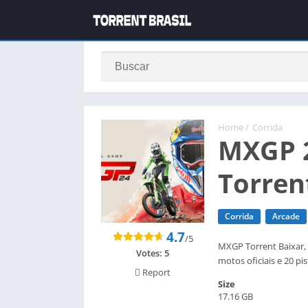
Home
/
Corrida
MXGP 2
Torren
Corrida
Arcade
4.7
/5
MXGP Torrent Baixar, 
Votes:
5
motos oficiais e 20 pi
Report
Size
17.16 GB