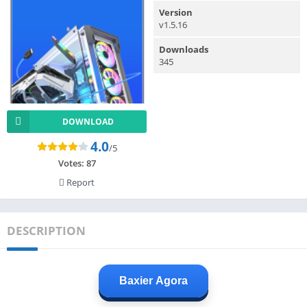
Version
v1.5.16
Downloads
345
DOWNLOAD
4.0
/5
Votes:
87
Report
DESCRIPTION
Baxier Agora