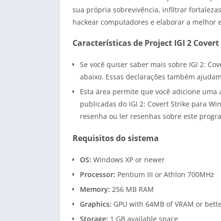
sua própria sobrevivência, infiltrar fortalez
hackear computadores e elaborar a melhor es
Características de Project IGI 2 Covert
Se você quiser saber mais sobre IGI 2: Co
abaixo. Essas declarações também ajudam 
Esta área permite que você adicione uma a
publicadas do IGI 2: Covert Strike para W
resenha ou ler resenhas sobre este progr
Requisitos do sistema
OS:
Windows XP or newer
Processor:
Pentium III or Athlon 700MHz
Memory:
256 MB RAM
Graphics:
GPU with 64MB of VRAM or bett
Storage:
1 GB available space