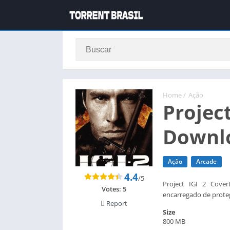
Home
/
Ação
Project
Downlo
Ação
Arcade
4.4
/5
Project IGI 2 Cove
Votes:
5
encarregado de prote
Report
Size
800 MB