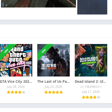
NEW
NEW
GTA Vice City 2026 Torrent
The Last of Us Part II Remastered Torrent Baixar
Dead Island 2: Ultimate Edition
July 28, 2026
July 25, 2026
v1.1062983.0.1
July 21, 2026