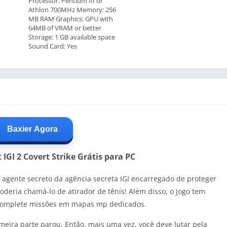
Processor: Pentium III or
Athlon 700MHz Memory: 256
MB RAM Graphics: GPU with
64MB of VRAM or better
Storage: 1 GB available space
Sound Card: Yes
Baxier Agora
IGI 2 Covert Strike Grátis para PC
agente secreto da agência secreta IGI encarregado de proteger
oderia chamá-lo de atirador de tênis! Além disso, o jogo tem
 complete missões em mapas mp dedicados.
meira parte parou. Então, mais uma vez, você deve lutar pela