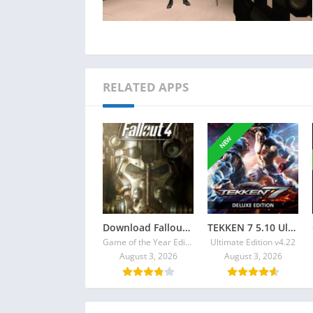
RELATED APPS
NEW
Download Fallout 4 Torrent
TEKKEN 7 5.10 Ultimate Edition Torrent + All DLCs
Game of the Year Edition v1.10.980.0
Ultimate Edition v4.22
August 3, 2026
August 3, 2026