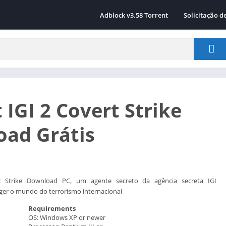
Adblock v3.58 Torrent
Solicitação d
 IGI 2 Covert Strike
ad Grátis
rt Strike Download PC, um agente secreto da agência secreta IGI
ger o mundo do terrorismo internacional
Requirements
OS: Windows XP or newer