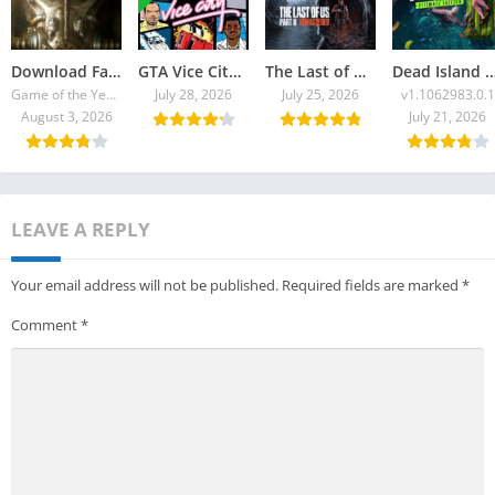
Download Fallout 4 Torrent
GTA Vice City 2026 Torrent
The Last of Us Part II Remastered Torrent Baixar
Dead Island 2: Ultimate E
Game of the Year Edition v1.10.980.0
July 28, 2026
July 25, 2026
v1.1062983.0.1
August 3, 2026
July 21, 2026
LEAVE A REPLY
Your email address will not be published.
Required fields are marked
*
Comment
*