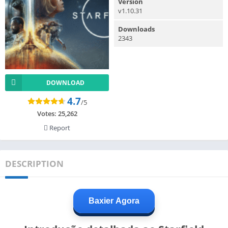
Version
v1.10.31
Downloads
2343
DOWNLOAD
4.7
/5
Votes:
25,262
Report
DESCRIPTION
Baxier Agora