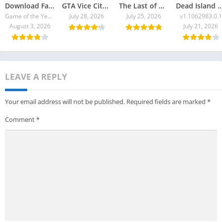
Download Fallout 4 Torrent
GTA Vice City 2026 Torrent
The Last of Us Part II Remastered Torrent Baixar
Dead Island 2: Ultimate E
Game of the Year Edition v1.10.980.0
July 28, 2026
July 25, 2026
v1.1062983.0.1
August 3, 2026
July 21, 2026
LEAVE A REPLY
Your email address will not be published.
Required fields are marked
*
Comment
*