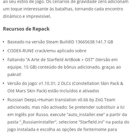
ao seu estilo de jogo. Os cenários de gravidade zero adicionam
um toque interessante às batalhas, tornando cada encontro
dinâmico e imprevisível.
Recursos de Repack
Baseado na versão Steam BuildID 13665638:141.7 GB
CODEX-RUNE crack/emu aplicado sobre
Faltando “A Arte de Starfield ArtBook + OST” (Versão em
equipe, 15 GB) conteúdo de bônus adicionado, graças ao
pakrat!
Versão do jogo: v1.10.31; 2 DLCs (Constellation Skin Pack &
Old Mars Skin Pack) estão incluídos e ativados
Russian DeepL+Human translation v0.66 by ZoG Team
adicionado, mas não activado; Se pretender substituir a IU
em Inglês por Russo, execute “auto_installer.exe” a partir da
pasta “_RussianInstaller”, selecione “Starfield.ini” na pasta do
jogo instalada e escolha as opções de fonte/nome para