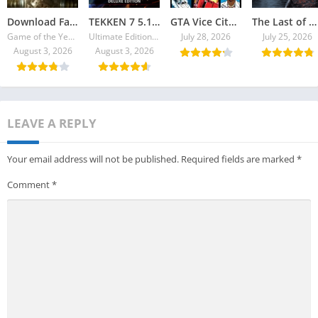
Download Fallout 4 Torrent
TEKKEN 7 5.10 Ultimate Edition Torrent + All DLCs
GTA Vice City 2026 Torrent
The Last of Us Part II Remastered Torrent Baixar
Game of the Year Edition v1.10.980.0
Ultimate Edition v4.22
July 28, 2026
July 25, 2026
August 3, 2026
August 3, 2026
LEAVE A REPLY
Your email address will not be published.
Required fields are marked
*
Comment
*