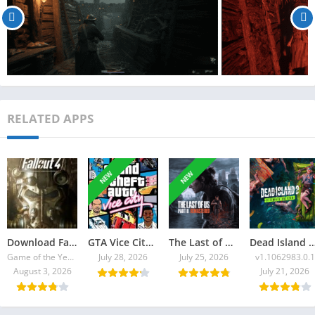
RELATED APPS
NEW
NEW
Download Fallout 4 Torrent
GTA Vice City 2026 Torrent
The Last of Us Part II Remastered Torrent Baixar
Dead Island 2: Ultimate E
Game of the Year Edition v1.10.980.0
July 28, 2026
July 25, 2026
v1.1062983.0.1
August 3, 2026
July 21, 2026