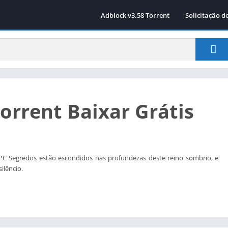
Adblock v3.58 Torrent
Solicitação d
orrent Baixar Grátis
PC Segredos estão escondidos nas profundezas deste reino sombrio, e
ilêncio.