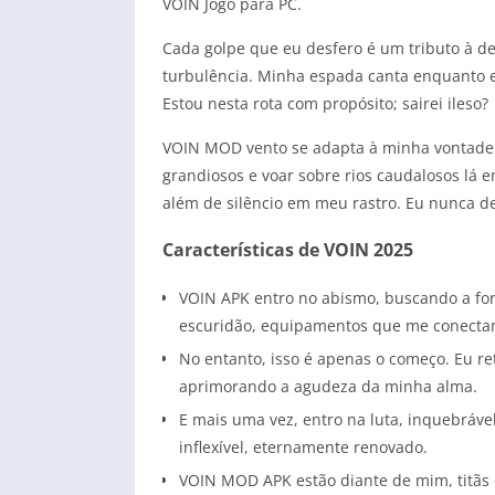
VOIN Jogo para PC.
Cada golpe que eu desfero é um tributo à 
turbulência. Minha espada canta enquanto eu 
Estou nesta rota com propósito; sairei ileso?
VOIN MOD vento se adapta à minha vontade. P
grandiosos e voar sobre rios caudalosos lá 
além de silêncio em meu rastro. Eu nunca dever
Características de VOIN 2025
VOIN APK entro no abismo, buscando a forç
escuridão, equipamentos que me conectam
No entanto, isso é apenas o começo. Eu re
aprimorando a agudeza da minha alma.
E mais uma vez, entro na luta, inquebrável
inflexível, eternamente renovado.
VOIN MOD APK estão diante de mim, titãs d