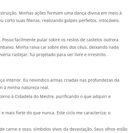
destruição. Minhas ações formam uma dança divina em meio à
corto suas fileiras, realizando golpes perfeitos, intocáveis.
osso facilmente pular sobre os restos de castelos outrora
embaixo. Minha raiva cai sobre eles dos céus, deixando nada
ia rastejar; fui projetado para ser livre e irrestrito.
a interior. Eu reivindico armas criadas nas profundezas da
 à minha natureza real.
torno à Cidadela do Mestre, purificando o que adquiri e
 e mais forte do que nunca. Este ciclo me caracteriza: o
e carne e osso, símbolos vivos da devastação. Seus olhos estão