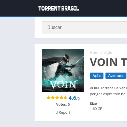
Home
/
Ação
VOIN T
Ação
Aventura
VOIN Torrent Baixar 
perigos espreitam no s
4.6
/5
Size
Votes:
5
1.60 GB
Report