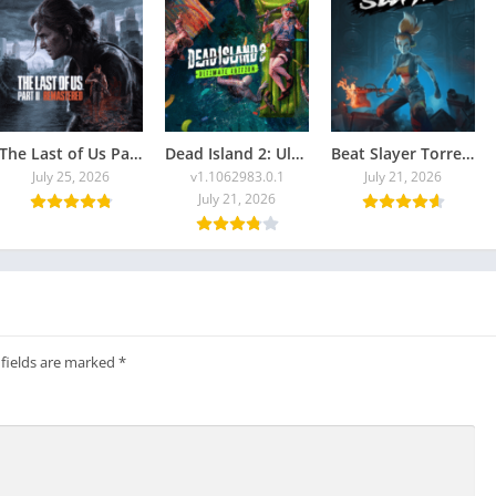
The Last of Us Part II Remastered Torrent Baixar
Dead Island 2: Ultimate Edition
Beat Slayer Torrent Baixar Grátis
July 25, 2026
v1.1062983.0.1
July 21, 2026
July 21, 2026
 fields are marked
*